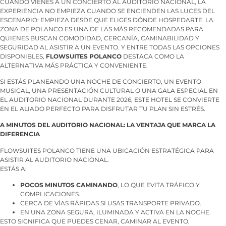
CUANDO VIENES A UN CONCIERTO AL AUDITORIO NACIONAL, LA
EXPERIENCIA NO EMPIEZA CUANDO SE ENCIENDEN LAS LUCES DEL
ESCENARIO: EMPIEZA DESDE QUE ELIGES DÓNDE HOSPEDARTE. LA
ZONA DE POLANCO ES UNA DE LAS MÁS RECOMENDADAS PARA
QUIENES BUSCAN COMODIDAD, CERCANÍA, CAMINABILIDAD Y
SEGURIDAD AL ASISTIR A UN EVENTO. Y ENTRE TODAS LAS OPCIONES
DISPONIBLES,
FLOWSUITES POLANCO
DESTACA COMO LA
ALTERNATIVA MÁS PRÁCTICA Y CONVENIENTE.
SI ESTÁS PLANEANDO UNA NOCHE DE CONCIERTO, UN EVENTO
MUSICAL, UNA PRESENTACIÓN CULTURAL O UNA GALA ESPECIAL EN
EL AUDITORIO NACIONAL DURANTE 2026, ESTE HOTEL SE CONVIERTE
EN EL ALIADO PERFECTO PARA DISFRUTAR TU PLAN SIN ESTRÉS.
A MINUTOS DEL AUDITORIO NACIONAL: LA VENTAJA QUE MARCA LA
DIFERENCIA
FLOWSUITES POLANCO TIENE UNA UBICACIÓN ESTRATÉGICA PARA
ASISTIR AL AUDITORIO NACIONAL.
ESTÁS A:
POCOS MINUTOS CAMINANDO
, LO QUE EVITA TRÁFICO Y
COMPLICACIONES.
CERCA DE VÍAS RÁPIDAS SI USAS TRANSPORTE PRIVADO.
EN UNA ZONA SEGURA, ILUMINADA Y ACTIVA EN LA NOCHE.
ESTO SIGNIFICA QUE PUEDES CENAR, CAMINAR AL EVENTO,