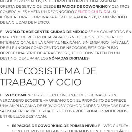
NEGOCIOS Y EVENTOS, ESTE COMPLEJO OFRECE UNA VARIADA
OFERTA DE SERVICIOS, DESDE
ESPACIOS DE COWORKING
Y CENTROS
COMERCIALES HASTA UN RECONOCIDO
CENTRO CULTURAL
. SU
ICÓNICA TORRE, CORONADA POR EL MIRADOR 360°, ES UN SÍMBOLO
DE LA CIUDAD DE MÉXICO.
EL
WORLD TRADE CENTER CIUDAD DE MÉXICO
SE HA CONVERTIDO EN
UN PUNTO DE REFERENCIA PARA LOS NEGOCIOS Y EL COMERCIO
INTERNACIONAL EN LA CAPITAL MEXICANA. SIN EMBARGO, MÁS ALLÁ
DE SU FUNCIÓN COMO CENTRO DE NEGOCIOS, ESTE COMPLEJO
OFRECE UNA SERIE DE ATRACTIVOS QUE LO CONVIERTEN EN UN
DESTINO IDEAL PARA LOS
NÓMADAS DIGITALES
.
UN ECOSISTEMA DE
TRABAJO Y OCIO
EL
WTC CDMX
NO ES SOLO UN CONJUNTO DE OFICINAS. ES UN
VERDADERO ECOSISTEMA URBANO CON EL PROPÓSITO DE OFRECE
UNA AMPLIA GAMA DE SERVICIOS Y COMODIDADES DISEÑADAS PARA
SATISFACER LAS NECESIDADES DE LOS PROFESIONALES MODERNOS.
ENTRE ELLOS DESTACAN:
ESPACIOS DE COWORKING DE PRIMER NIVEL:
EL WTC CUENTA
CON CENTROS DE NEGOCIOS EQUIPADOS CON TECNOLOGÍA DE