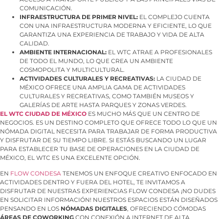
COMUNICACIÓN.
INFRAESTRUCTURA DE PRIMER NIVEL:
EL COMPLEJO CUENTA
CON UNA INFRAESTRUCTURA MODERNA Y EFICIENTE, LO QUE
GARANTIZA UNA EXPERIENCIA DE TRABAJO Y VIDA DE ALTA
CALIDAD.
AMBIENTE INTERNACIONAL:
EL WTC ATRAE A PROFESIONALES
DE TODO EL MUNDO, LO QUE CREA UN AMBIENTE
COSMOPOLITA Y MULTICULTURAL.
ACTIVIDADES CULTURALES Y RECREATIVAS:
LA CIUDAD DE
MÉXICO OFRECE UNA AMPLIA GAMA DE ACTIVIDADES
CULTURALES Y RECREATIVAS, COMO TAMBIÉN MUSEOS Y
GALERÍAS DE ARTE HASTA PARQUES Y ZONAS VERDES.
EL
WTC CIUDAD DE MÉXICO
ES MUCHO MÁS QUE UN CENTRO DE
NEGOCIOS. ES UN DESTINO COMPLETO QUE OFRECE TODO LO QUE UN
NÓMADA DIGITAL NECESITA PARA TRABAJAR DE FORMA PRODUCTIVA
Y DISFRUTAR DE SU TIEMPO LIBRE. SI ESTÁS BUSCANDO UN LUGAR
PARA ESTABLECER TU BASE DE OPERACIONES EN LA CIUDAD DE
MÉXICO, EL WTC ES UNA EXCELENTE OPCIÓN.
EN
FLOW CONDESA
TENEMOS UN ENFOQUE CREATIVO ENFOCADO EN
ACTIVIDADES DENTRO Y FUERA DEL HOTEL, TE INVITAMOS A
DISFRUTAR DE NUESTRAS EXPERIENCIAS FLOW CONDESA ¡NO DUDES
EN SOLICITAR INFORMACIÓN! NUESTROS ESPACIOS ESTÁN DISEÑADOS
PENSANDO EN LOS
NÓMADAS DIGITALES
, OFRECIENDO CÓMODAS
ÁREAS DE COWORKING
CON CONEXIÓN A INTERNET DE ALTA