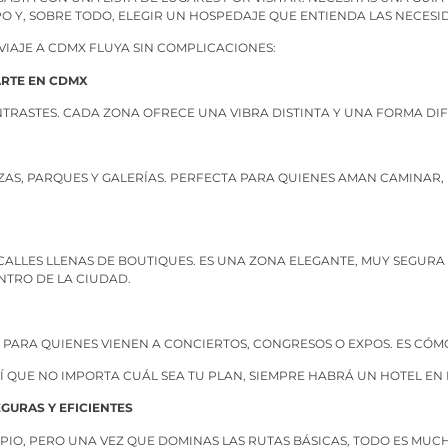
MPO Y, SOBRE TODO, ELEGIR UN HOSPEDAJE QUE ENTIENDA LAS NECES
VIAJE A CDMX FLUYA SIN COMPLICACIONES:
ARTE EN CDMX
TRASTES. CADA ZONA OFRECE UNA VIBRA DISTINTA Y UNA FORMA DIFE
AZAS, PARQUES Y GALERÍAS. PERFECTA PARA QUIENES AMAN CAMINAR,
ALLES LLENAS DE BOUTIQUES. ES UNA ZONA ELEGANTE, MUY SEGURA
NTRO DE LA CIUDAD.
Y PARA QUIENES VIENEN A CONCIERTOS, CONGRESOS O EXPOS. ES CÓ
ASÍ QUE NO IMPORTA CUÁL SEA TU PLAN, SIEMPRE HABRÁ UN HOTEL EN 
GURAS Y EFICIENTES
O, PERO UNA VEZ QUE DOMINAS LAS RUTAS BÁSICAS, TODO ES MUCH