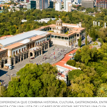
A EXPERIENCIA QUE COMBINA HISTORIA, CULTURA, GASTRONOMÍA, ENTR
BASTA CON UNA LISTA DE LUGARES POR VISITAR: NECESITAS UNA GUÍ