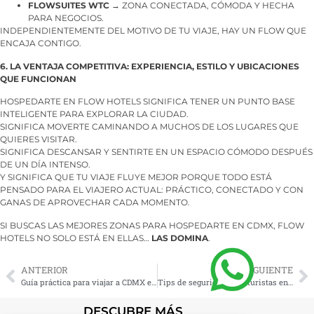
FLOWSUITES WTC
→ ZONA CONECTADA, CÓMODA Y HECHA
PARA NEGOCIOS.
INDEPENDIENTEMENTE DEL MOTIVO DE TU VIAJE, HAY UN FLOW QUE
ENCAJA CONTIGO.
6. LA VENTAJA COMPETITIVA: EXPERIENCIA, ESTILO Y UBICACIONES
QUE FUNCIONAN
HOSPEDARTE EN FLOW HOTELS SIGNIFICA TENER UN PUNTO BASE
INTELIGENTE PARA EXPLORAR LA CIUDAD.
SIGNIFICA MOVERTE CAMINANDO A MUCHOS DE LOS LUGARES QUE
QUIERES VISITAR.
SIGNIFICA DESCANSAR Y SENTIRTE EN UN ESPACIO CÓMODO DESPUÉS
DE UN DÍA INTENSO.
Y SIGNIFICA QUE TU VIAJE FLUYE MEJOR PORQUE TODO ESTÁ
PENSADO PARA EL VIAJERO ACTUAL: PRÁCTICO, CONECTADO Y CON
GANAS DE APROVECHAR CADA MOMENTO.
SI BUSCAS LAS MEJORES ZONAS PARA HOSPEDARTE EN CDMX, FLOW
HOTELS NO SOLO ESTÁ EN ELLAS…
LAS DOMINA
.
ANTERIOR
SIGUIENTE
Guía práctica para viajar a CDMX en 2026: Lugares, transporte, apps, qué visitar y cómo Flow Hotels mejora tu experiencia
Tips de seguridad para turistas en CDMX y la tranquilidad de hospedarte en Flow Hotels
DESCUBRE MÁS