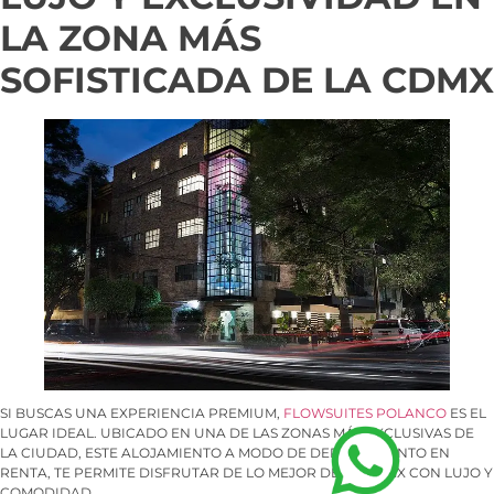
LA ZONA MÁS
SOFISTICADA DE LA CDMX
SI BUSCAS UNA EXPERIENCIA PREMIUM,
FLOWSUITES POLANCO
ES EL
LUGAR IDEAL. UBICADO EN UNA DE LAS ZONAS MÁS EXCLUSIVAS DE
LA CIUDAD, ESTE ALOJAMIENTO A MODO DE DEPARTAMENTO EN
RENTA, TE PERMITE DISFRUTAR DE LO MEJOR DE LA CDMX CON LUJO Y
COMODIDAD.