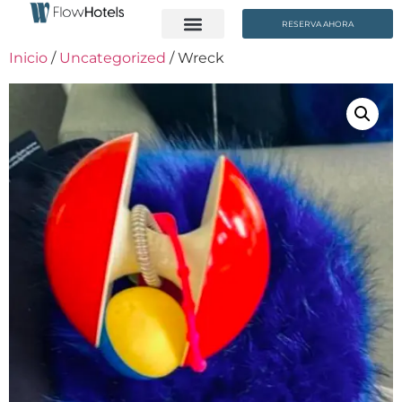
RESERVA AHORA
Inicio
/
Uncategorized
/ Wreck