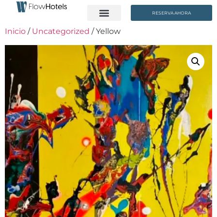
RESERVA AHORA
Inicio
/
Uncategorized
/ Yellow